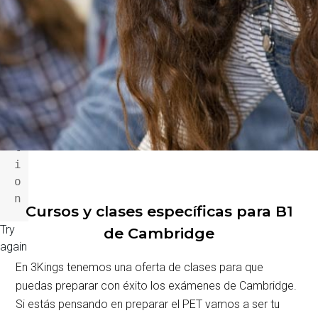
n
o
t 
a 
f
u
n
c
t
i
o
n
Cursos y clases específicas para B1
Try
de Cambridge
again
En 3Kings tenemos una oferta de clases para que
puedas preparar con éxito los exámenes de Cambridge.
Si estás pensando en preparar el PET vamos a ser tu