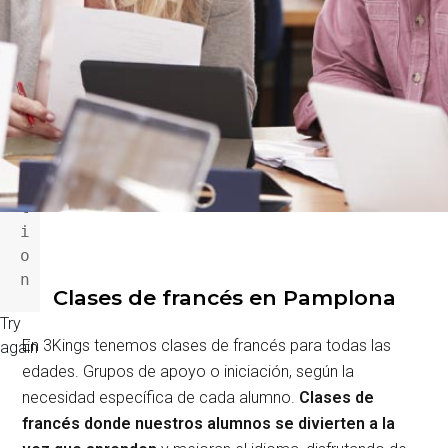
n
o
t 
a 
f
u
n
c
t
i
o
n
Clases de francés en Pamplona
Try
En 3Kings tenemos clases de francés para todas las
again
edades. Grupos de apoyo o iniciación, según la
necesidad específica de cada alumno.
Clases de
francés donde nuestros alumnos
se divierten a la