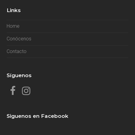
Links
Home
Conócenos
Contacto
Síguenos
F
I
a
n
c
s
Siguenos en Facebook
e
t