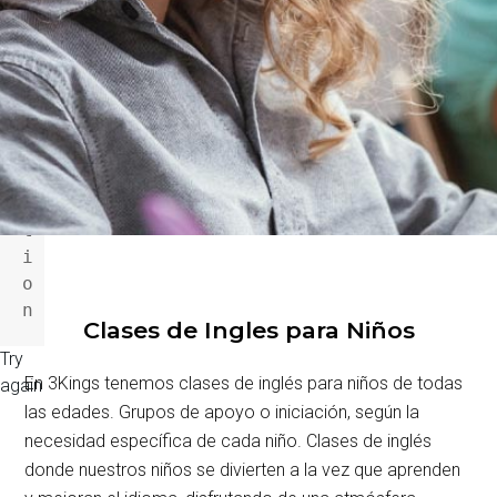
n
o
t 
a 
f
u
n
c
t
i
o
n
Clases de Ingles para Niños
Try
En 3Kings tenemos clases de inglés para niños de todas
again
las edades. Grupos de apoyo o iniciación, según la
necesidad específica de cada niño. Clases de inglés
donde nuestros niños
se divierten a la vez que aprenden