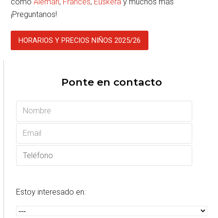
como
Alemán
,
Francés
,
Euskera
y muchos más
¡Preguntanos!
HORARIOS Y PRECIOS NIÑOS 2025/26
Ponte en contacto
Estoy interesado en: