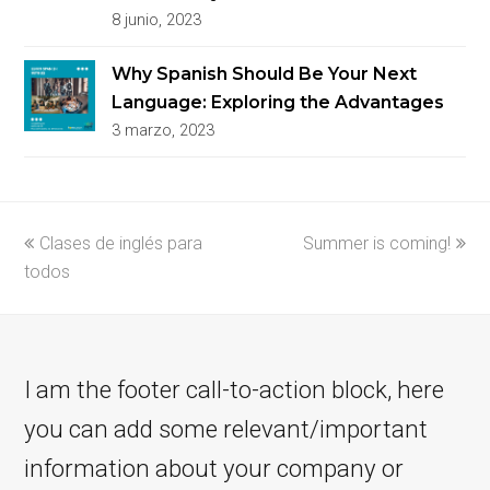
8 junio, 2023
Why Spanish Should Be Your Next
Language: Exploring the Advantages
3 marzo, 2023
previous
Clases de inglés para
Summer is coming!
next
todos
post:
post:
I am the footer call-to-action block, here
you can add some relevant/important
information about your company or