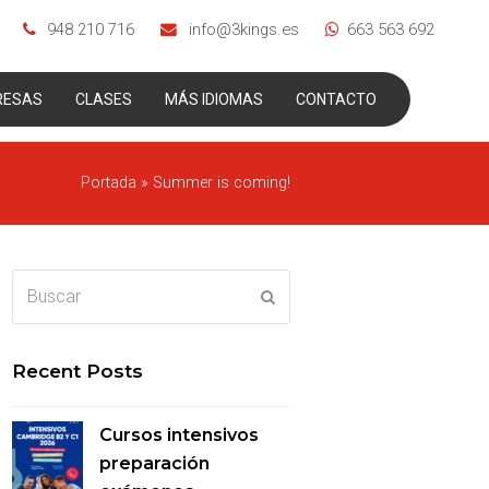
948 210 716
info@3kings.es
663 563 692
RESAS
CLASES
MÁS IDIOMAS
CONTACTO
Portada
»
Summer is coming!
Buscar
Enviar
Recent Posts
Cursos intensivos
preparación