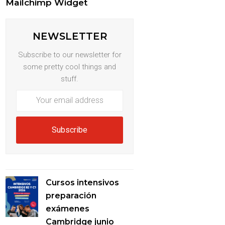
Mailchimp Widget
NEWSLETTER
Subscribe to our newsletter for
some pretty cool things and
stuff.
Your
email
address
Subscribe
Cursos intensivos
preparación
exámenes
Cambridge junio