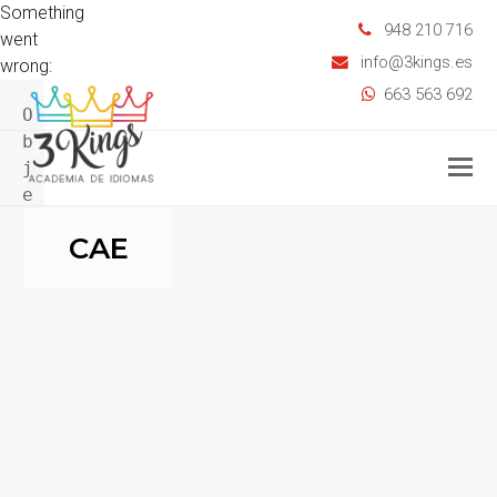
Something
948 210 716
went
info@3kings.es
wrong:
663 563 692
O
b
O
j
e
Mo
c
M
CAE
t
.
h
a
s
O
w
n 
i
s 