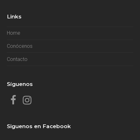
Links
Home
Conócenos
Contacto
Síguenos
F
I
a
n
c
s
Siguenos en Facebook
e
t