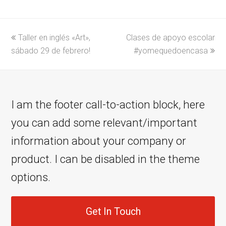
previous
Taller en inglés «Art»,
Clases de apoyo escolar
next
sábado 29 de febrero!
post:
post:
#yomequedoencasa
I am the footer call-to-action block, here
you can add some relevant/important
information about your company or
product. I can be disabled in the theme
options.
Get In Touch