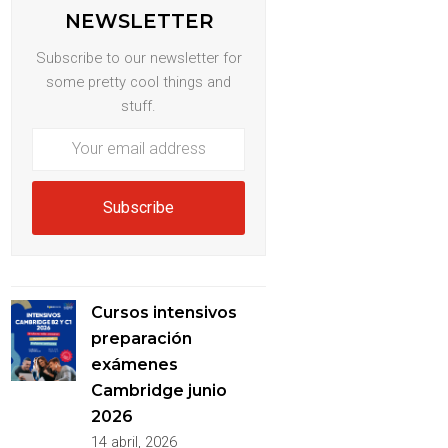
NEWSLETTER
Subscribe to our newsletter for
some pretty cool things and
stuff.
Your
email
address
Subscribe
Cursos intensivos
preparación
exámenes
Cambridge junio
2026
14 abril, 2026