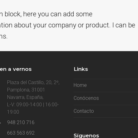
ion block, here you can add some
tion about your company or product. I can be
ns.
en a vernos
Links
Plaza del Castillo, 20, 2º,
Home
Pamplona, 31001
Navarra, España,
Conócenos
L-V: 09:00-14:00 | 16:00-
Contacto
19:00
948 210 716
663 563 692
Síguenos