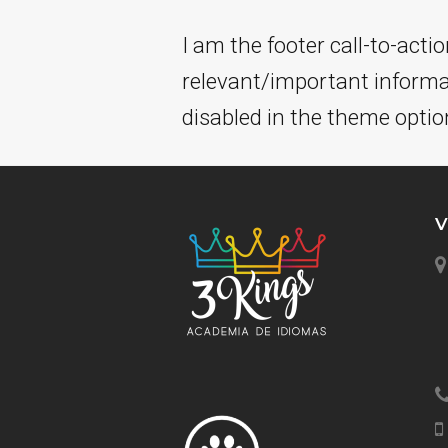
I am the footer call-to-act
relevant/important informa
disabled in the theme optio
V