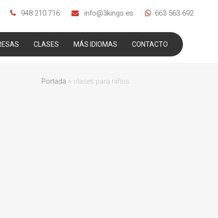
948 210 716
info@3kings.es
663 563 692
RESAS
CLASES
MÁS IDIOMAS
CONTACTO
Portada
»
clases para niños